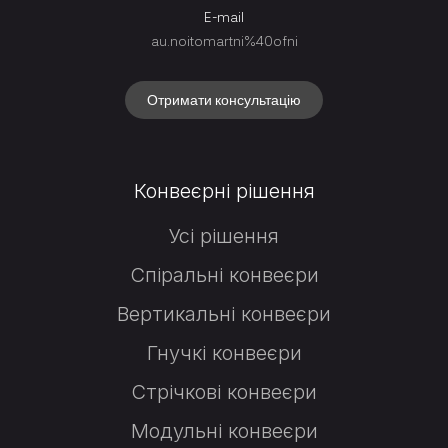
E-mail
au.noitomartni%40ofni
Отримати консультацію
Конвеєрні рішення
Усі рішення
Спіральні конвеєри
Вертикальні конвеєри
Гнучкі конвеєри
Стрічкові конвеєри
Модульні конвеєри