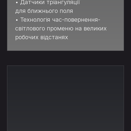
• Датчики тріангуляції
для ближнього поля
• Технологія час-повернення-
світлового променю на великих
робочих відстанях