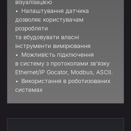
візуалізацією
• Налаштування датчика
дозволяє користувачам
розробляти
та вбудовувати власні
інструменти вимірювання
• Можливість підключення
в систему з протоколами зв'язку
Ethernet/IP Gocator, Modbus, ASCII.
• Використання в роботизованих
системах