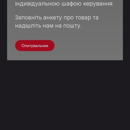
індивідуальною шафою керування
Заповніть анкету про товар та
надішліть нам на пошту.
Опитувальник