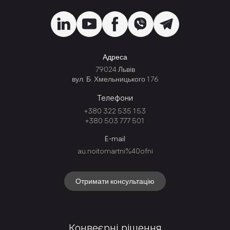
Адреса
79024 Львів
вул. Б. Хмельницького 176
Телефони
+380 322 535 153
+380 503 777 501
E-mail
au.noitomartni%40ofni
Отримати консультацію
Конвеєрні рішення