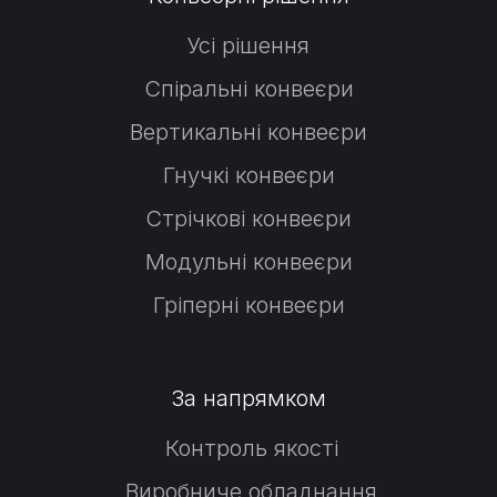
Усі рішення
Спіральні конвеєри
Вертикальні конвеєри
Гнучкі конвеєри
Стрічкові конвеєри
Модульні конвеєри
Гріперні конвеєри
За напрямком
Контроль якості
Виробниче обладнання