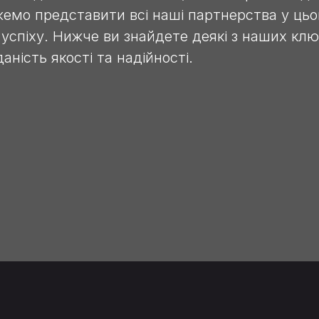
жемо представити всі наші партнерства у цьом
 успіху. Нижче ви знайдете деякі з наших клю
аність якості та надійності.