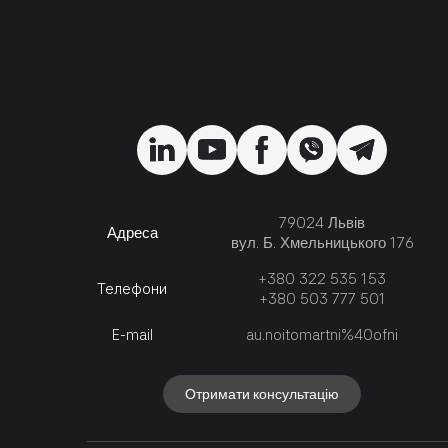
79024 Львів
Адреса
вул. Б. Хмельницького 176
+380 322 535 153
Телефони
+380 503 777 501
E-mail
au.noitomartni%40ofni
Отримати консультацію