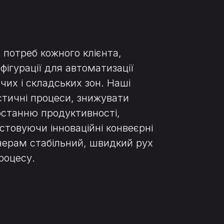
потреб кожного клієнта,
фігурації для автоматизації
их і складських зон. Наші
стичні процеси, знижувати
останню продуктивності,
товуючи інноваційні конвеєрні
ерам стабільний, швидкий рух
роцесу.