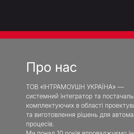
Про нас
ТОВ «ІНТРАМОУШН УКРАЇНА» —
системний інтегратор та постачал
комплектуючих в області проектув
та виготовлення рішень для автома
процесів.
Ми понад 10 років впроваджуємо ін