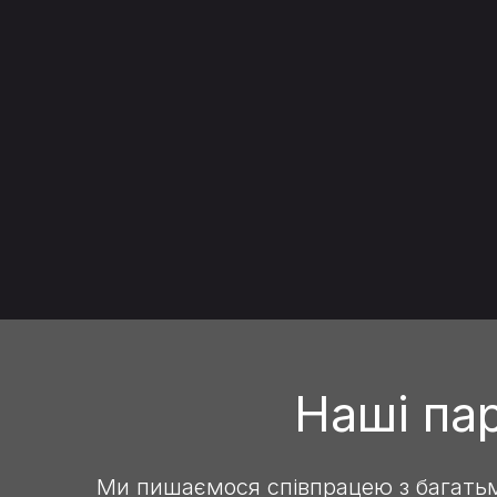
Наші пар
Ми пишаємося співпрацею з багатьм