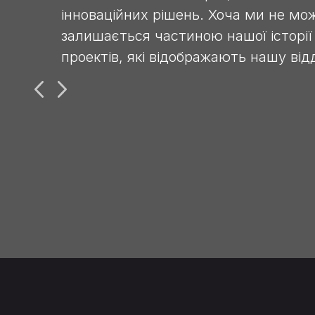
інноваційних рішень. Хоча ми не мо
залишається частиною нашої історії
проектів, які відображають нашу відд