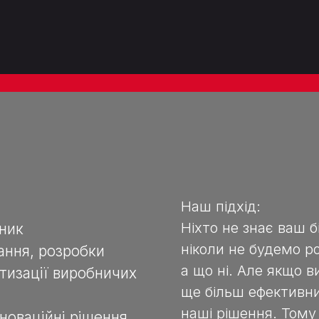
Наш підхід:
Ніхто не знає ваш 
ьник
ніколи не будемо р
ання, розробки
а що ні. Але якщо 
тизації виробничих
ще більш ефективн
наші рішення. Тому
новаційні рішення,