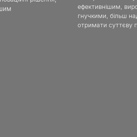
ефективнішим, виро
ішим
гнучкими, більш н
отримати суттєву 