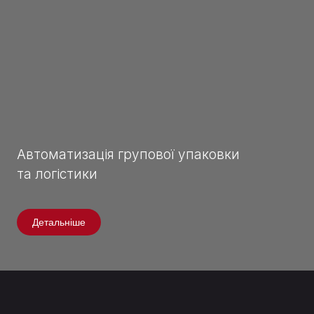
Автоматизація групової упаковки
та логістики
Детальніше