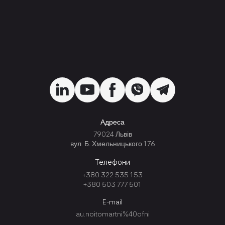
Адреса
79024 Львів
вул. Б. Хмельницького 176
Телефони
+380 322 535 153
+380 503 777 501
E-mail
au.noitomartni%40ofni