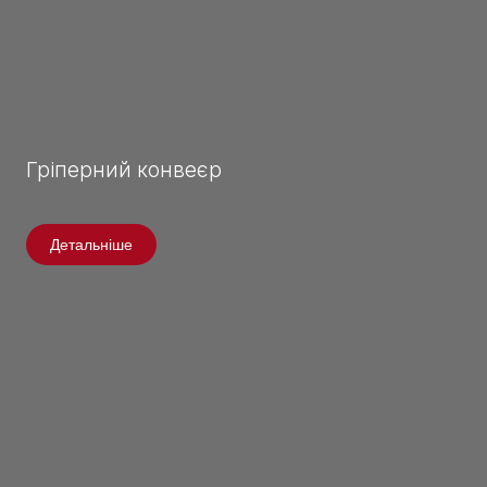
Гріперний конвеєр
Детальніше