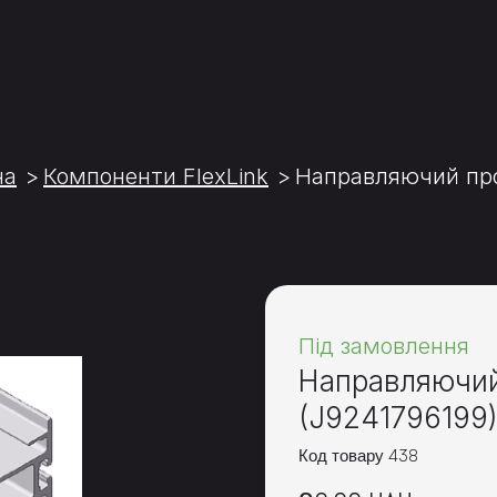
на
Компоненти FlexLink
Направляючий про
Під замовлення
Направляючий
(J9241796199
Код товару 438