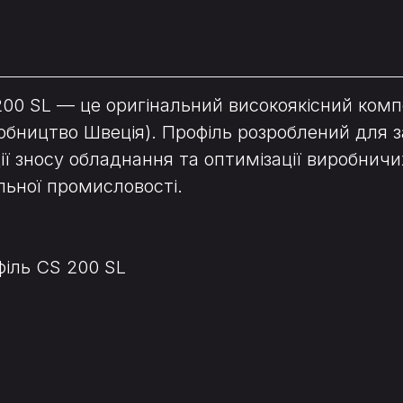
200 SL — це оригінальний високоякісний ком
бництво Швеція). Профіль розроблений для з
ії зносу обладнання та оптимізації виробнич
льної промисловості.
іль CS 200 SL