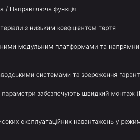
а / Направляюча функція
атеріали з низьким коефіцієнтом тертя
ртними модульним платформами та напрямними 
 заводськими системами та збереження гарант
і параметри забезпечують швидкий монтаж (Plu
високих експлуатаційних навантажень у режим