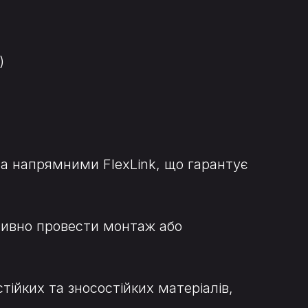
)
та напрямними FlexLink, що гарантує
тивно провести монтаж або
тійких та зносостійких матеріалів,