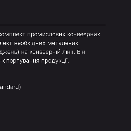
й комплект промислових конвеєрних
плект необхідних металевих
жень) на конвеєрній лінії. Він
анспортування продукції.
tandard)