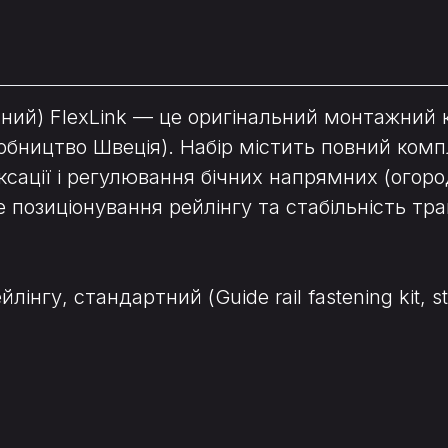
ртний) FlexLink — це оригінальний монтажни
обництво Швеція). Набір містить повний ком
ксації і регулювання бічних напрямних (огород
 позиціонування рейлінгу та стабільність тр
інгу, стандартний (Guide rail fastening kit, s