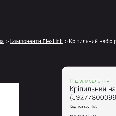
на
Компоненти FlexLink
Кріпильний набір 
Під замовлення
Кріпильний на
(J9277800099
Код товару 465