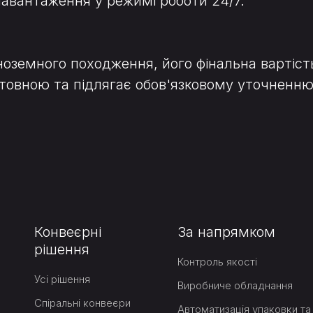
 навантаження у режимі роботи 24/7.
ноземного походження, його фінальна вартіст
ієнтовною та підлягає обов'язковому уточне
Конвеєрні
За напрямком
рішення
Контроль якості
Усі рішення
Виробниче обладнання
Спіральні конвеєри
Автоматизація упаковки та 