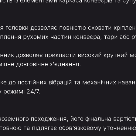
ність із елементами каркаса конвеєрів та су
я головки дозволяє повністю сховати кріплення
плення рухомих частин конвеєра, тари або р
нник дозволяє прикласти високий крутний мо
міцне довговічне з'єднання.
йке до постійних вібрацій та механічних нава
у режимі 24/7.
ноземного походження, його фінальна вартіст
ієнтовною та підлягає обов'язковому уточне