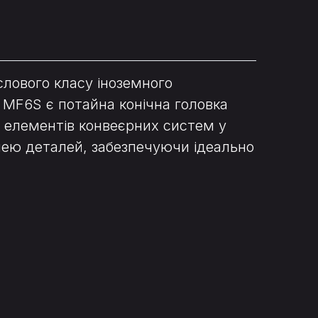
слового класу іноземного
 MF6S є потайна конічна головка
я елементів конвеєрних систем у
нею деталей, забезпечуючи ідеально