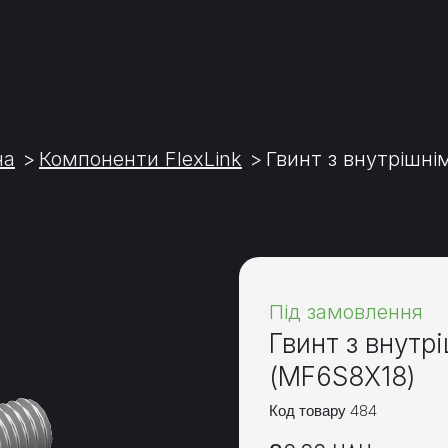
на
Компоненти FlexLink
Гвинт з внутрішн
Під замовлення
Гвинт з внутр
(MF6S8X18)
Код товару 484