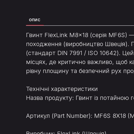
ОПИС
Гвинт FlexLink M8x18 (серія MF6S) 
походження (виробництво Швеція). Г
(стандарт DIN 7991 / ISO 10642). Ц
місцях, де критично важливо, щоб 
рівну площину та безпечний рух про
Технічні характеристики
Назва продукту: Гвинт із потайною
Артикул (Part Number): MF6S 8X18 (
Виробник: FlexLink (Швеція)