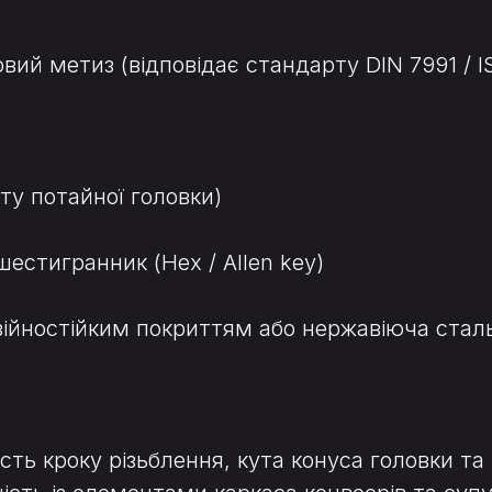
ий метиз (відповідає стандарту DIN 7991 / I
ту потайної головки)
шестигранник (Hex / Allen key)
озійностійким покриттям або нержавіюча сталь
сть кроку різьблення, кута конуса головки та