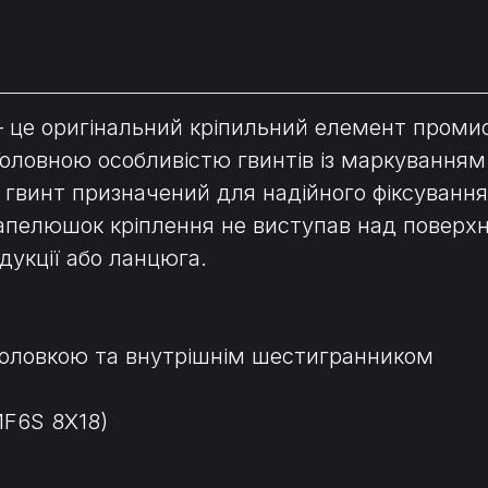
— це оригінальний кріпильний елемент проми
оловною особливістю гвинтів із маркуванням
ей гвинт призначений для надійного фіксуванн
капелюшок кріплення не виступав над поверх
дукції або ланцюга.
 головкою та внутрішнім шестигранником
MF6S 8X18)