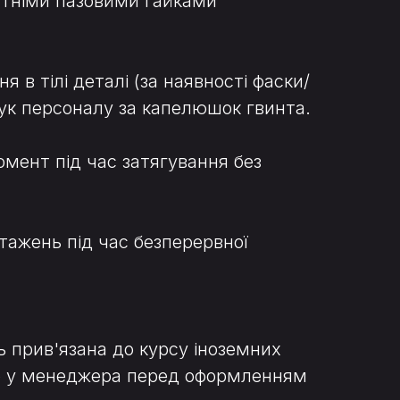
путніми пазовими гайками
 в тілі деталі (за наявності фаски/
ук персоналу за капелюшок гвинта.
мент під час затягування без
нтажень під час безперервної
ь прив'язана до курсу іноземних
нню у менеджера перед оформленням