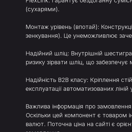
FlexLink. Гарантує бездоганну суміс
(сухарями).
Монтаж урівень (впотай): Конструкці
зенкування). Це унеможливлює заче
Надійний шліц: Внутрішній шестигра
ризику зірвати шліц, що забезпечує 
Надійність B2B класу: Кріплення сті
експлуатації автоматизованих ліній 
Важлива інформація про замовлення
Оскільки цей компонент є товаром і
валют. Поточна ціна на сайті є ор