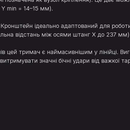
 Y min = 14–15 мм).
 Кронштейн ідеально адаптований для роботи
льна відстань між осями штанг X до 237 мм)
мів цей тримач є наймасивнішим у лінійці. Ви
витримувати значні бічні удари від важкої та