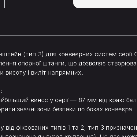
нштейн (тип 3) для конвеєрних систем серії
ення опорної штанги, що дозволяє створюват
 висоту і виліт напрямних.
:
більший винос у серії — 87 мм від краю балк
рити значні зони безпеки по боках конвеєра.
 від фіксованих типів 1 та 2, тип 3 призначе
 позначена як вузол кріплення). Це дає мож