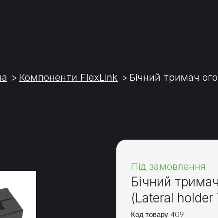
на
Компоненти FlexLink
Бічний тримач огор
Під замовлення
Бічний тримач
(Lateral holder
Код товару 409