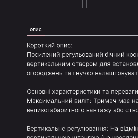
ОПИС
Короткий опис:
Посилений регульований бічний кро
вертикальним отвором для встановл
огороджень та гнучко налаштовувати
Основні характеристики та переваги
Максимальний виліт: Тримач має най
великогабаритного вантажу або ство
Вертикальне регулювання: На відміну
вертикальною штангою (на кресленні