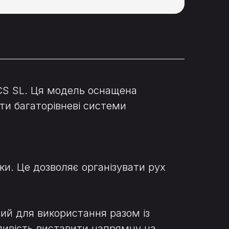
 CS SL. Ця модель оснащена
и багаторівневі системи
и. Це дозволяє організувати рух
ний для використання разом із
ливість виставити напрямну на