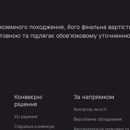
ноземного походження, його фінальна вартіст
ієнтовною та підлягає обов'язковому уточне
Конвеєрні
За напрямком
рішення
Контроль якості
Усі рішення
Виробниче обладнання
Спіральні конвеєри
Автоматизація упаковки та 