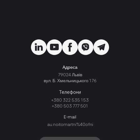
Адреса
79024 Львів
вул. Б. Хмельницького 176
Телефони
+380 322 535 153
+380 503 777 501
E-mail
au.noitomartni%40ofni