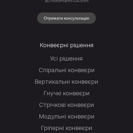
au.noitomartni%40ofni
Отримати консультацію
Конвеєрні рішення
Усі рішення
Спіральні конвеєри
Вертикальні конвеєри
Гнучкі конвеєри
Стрічкові конвеєри
Модульні конвеєри
Гріперні конвеєри